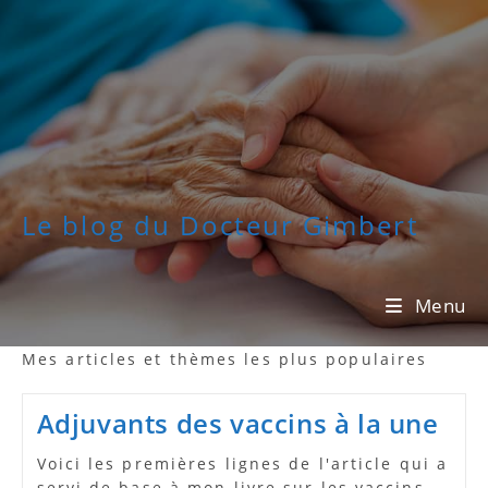
Skip
to
content
Le blog du Docteur Gimbert
Menu
Mes articles et thèmes les plus populaires
Adjuvants des vaccins à la une
Voici les premières lignes de l'article qui a
servi de base à mon livre sur les vaccins.